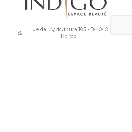
rue de l'Agriculture 103 - B-4040
Herstal
+32 4 240 42 43
+32 498 38 07 66
indigoespacebeaute@hotmail.com
BE735.634.835